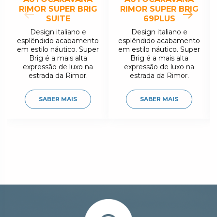
Outside entrance door lamp
RIMOR SUPER BRIG
RIMOR SUPER BRIG
Garage (access door dimensions) H (mm) x W (mm)
SUITE
69PLUS
1150 x 850
Roof rack with ladder on request
Design italiano e
Design italiano e
Service battery on request
esplêndido acabamento
esplêndido acabamento
Bicycle rack on request
em estilo náutico. Super
em estilo náutico. Super
Alarm system on request
Brig é a mais alta
Brig é a mais alta
expressão de luxo na
expressão de luxo na
estrada da Rimor.
estrada da Rimor.
SABER MAIS
SABER MAIS