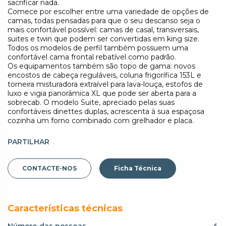
sacrificar nada.
Comece por escolher entre uma variedade de opções de
camas, todas pensadas para que o seu descanso seja o
mais confortável possível: camas de casal, transversais,
suites e twin que podem ser convertidas em king size.
Todos os modelos de perfil também possuem uma
confortável cama frontal rebatível como padrão.
Os equipamentos também são topo de gama: novos
encostos de cabeça reguláveis, coluna frigorífica 153L e
torneira misturadora extraível para lava-louça, estofos de
luxo e vigia panorâmica XL que pode ser aberta para a
sobrecab. O modelo Suite, apreciado pelas suas
confortáveis dinettes duplas, acrescenta à sua espaçosa
cozinha um forno combinado com grelhador e placa.
PARTILHAR
CONTACTE-NOS
Ficha Técnica
Características técnicas
Número das pessoas
4