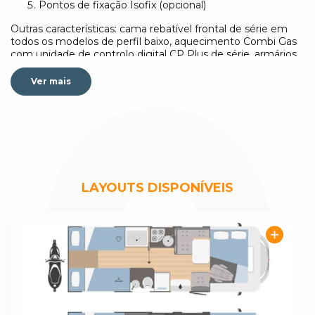
Pontos de fixação Isofix (opcional)
Outras características: cama rebatível frontal de série em
todos os modelos de perfil baixo, aquecimento Combi Gas
com unidade de controlo digital CP Plus de série, armários
curvos com dobradiças amortecedoras, altura interior
melhorada por baixo da cama rebatível (192 cm), sobrecab
Ver mais
cama com bases de ripas pneumáticas.
MECHANICAL UNIT
Engine Fiat Ducato
Wheelbase (mm) 4035
Displacement (L) 2,2
Maximum power (kW-HP) 103-140
Radio on request
LAYOUTS DISPONÍVEIS
DIMENSIONS AND WEIGHTS
Outside length (mm) 7373
Outside width - inside width (mm) 2340 - 2200
Maximum outside height - inside height (mm) 3080 -
1995
Thickness of floor - walls - roof (mm) 56 - 30 - 30
Certified seats 4
Declared weight in running order (kg)*** 3141
Maximum overall weight (kg)*** 3500
BEDS