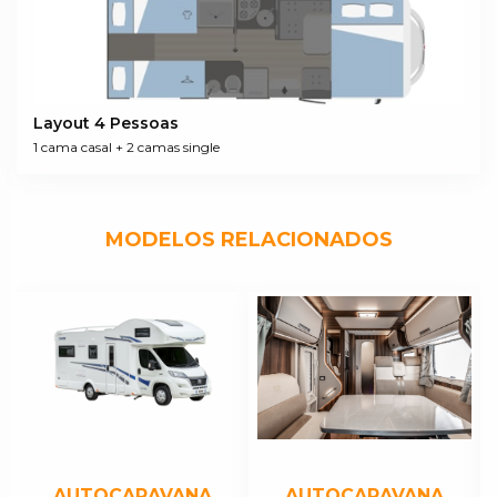
Berths 4
Overcab double bed 1400 x 2110
Rear single bed
n.1: 800 x 1935
n.1: 800 x 2100
Rear double bed with extension: 1400 x 2200
Layout 4 Pessoas
TANKS
Drinking water (inside)*** 20 + 65 l.
1 cama casal + 2 camas single
Waste water tank 100 l.
Antifreeze tank
Gas bottle locker (1+1) x 11:13 kg
EQUIPMENT
MODELOS RELACIONADOS
Cabin swivel seats
Panoramic porthole living area
Gas heater Combi C6
Water heater Combi C6
Fridge 153 l.
Extractor hood
Nr. burners hob 3
Oven on request
Driver's cabin blackout blind on request
Entrance door with fly screen
TV-holder
Cabin seat covers
Parking feet
AUTOCARAVANA
AUTOCARAVANA