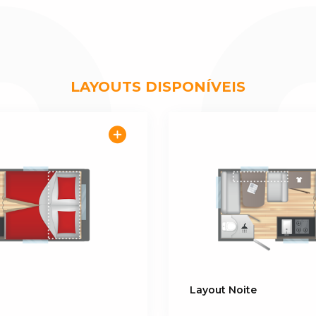
x195 205
LAYOUTS DISPONÍVEIS
k with glass cover
Layout Noite