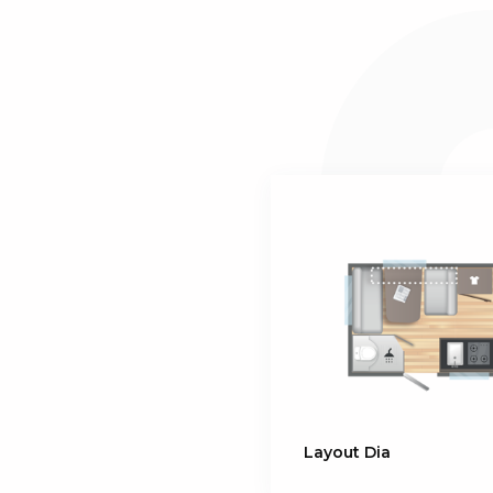
Dimensions front bed (cm) : 7095x195205 ou 190
Dimensions rear bed (cm) : 86125x190
KITCHEN
85L fridge (Gas/12V/230V) : 85L
Combined 3-burner stove and stainless steel sin
Wc
Electric cassette toilet
Equipment
Fresh water jerrycan : 12L
Thetford cassette toilet
Shower tray
3rd brake light
Front wheel
Longer corner steadies
Layout Dia
Wheel trims