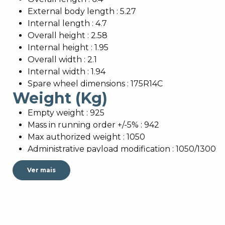
External body length : 5.27
Internal length : 4.7
Overall height : 2.58
Internal height : 1.95
Overall width : 2.1
Internal width : 1.94
Spare wheel dimensions : 175R14C
Weight (Kg)
Empty weight : 925
Mass in running order +/-5% : 942
Max authorized weight : 1050
Administrative payload modification : 1050/1300
Awning length +/-5% : 9.44
AUTONOMY
Ver mais
Fresh water jerrycan : 12L
Sockets 230V : 3
BEDROOM