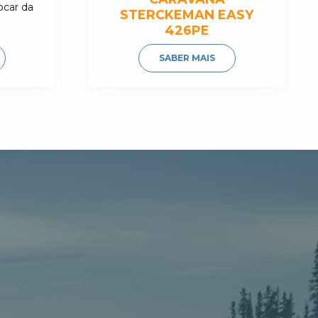
ocar da
STERCKEMAN EASY
426PE
SABER MAIS