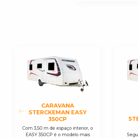
Exclusive IRP Technology
Polyester side walls
GRP roof with canvas roof extension
Double-paned opening window
Rear bay
Awning-rail
LED Awning light
Gas locker
Combined blinds & fly nets
Alimentation électrique 230V avec disjoncteur
Pre equipment Air-conditioning
Pre equipment TV : SAT and 230V sockets
Sockets USB
Sockets 230V
LED interior lighting
CARAVANA
STERCKEMAN EASY
ST
350CP
Com 3,50 m de espaço interior, o
EASY 350CP é o modelo mais
Segur