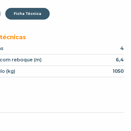
Ficha Técnica
 técnicas
as
4
 com reboque (m)
6,4
lo (kg)
1050