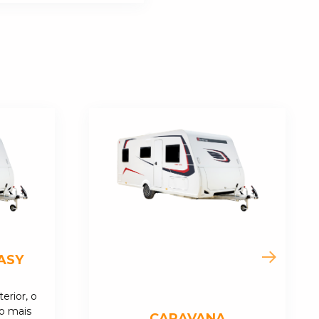
ASY
erior, o
o mais
CARAVANA