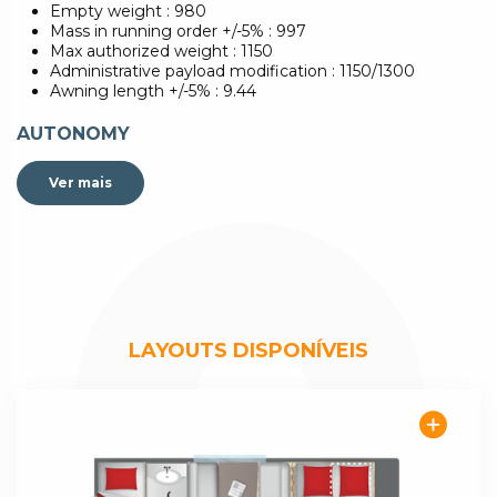
Empty weight : 980
Mass in running order +/-5% : 997
Max authorized weight : 1150
Administrative payload modification : 1150/1300
Awning length +/-5% : 9.44
AUTONOMY
Fresh water jerrycan : 12L
Sockets 230V : 3
Ver mais
BEDROOM
Dimensions front bed (cm) : 137X205
Dimensions centre bed (cm) : 11096x168
Dimensions rear bed (cm) : (78X212)x2
KITCHEN
LAYOUTS DISPONÍVEIS
Compressor Fridge XL FREEZE : 150L
Combined 3-burner stove and stainless steel sink with
glass cover
Wc
Manual cassette toilet