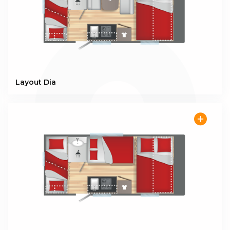
Equipment
Fresh water jerrycan : 12L
Thetford cassette toilet
Shower tray
3rd brake light
Front wheel
Longer corner steadies
Wheel trims
Exclusive IRP Technology
Layout Dia
Polyester side walls
GRP roof with canvas roof extension
Bicycle storage (cm)
Double-paned opening window
Rear bay
Awning-rail
LED Awning light
Gas locker
Combined blinds & fly nets
Alimentation électrique 230V avec disjoncteur
Pre equipment Air-conditioning
Pre equipment TV : SAT and 230V sockets
Sockets USB
Sockets 230V
LED interior lighting