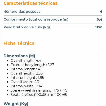
Características técnicas
Número das pessoas
6
Comprimento total com reboque (m)
6,4
Peso bruto do veículo (kg)
1150
Ficha Técnica
Dimensions (M)
Overall length : 6.4
External body length : 5.27
Internal length : 4.7
Overall height : 2.58
Internal height : 1.95
Overall width : 2.3
Internal width : 2.14
Spare wheel dimensions : 175R14C
Soute à vélos (100x65cm) : 100x65
Weight (Kg)